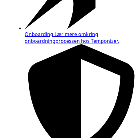
Onboarding
Lær mere omkring
onboardningprocessen hos Temponizer.