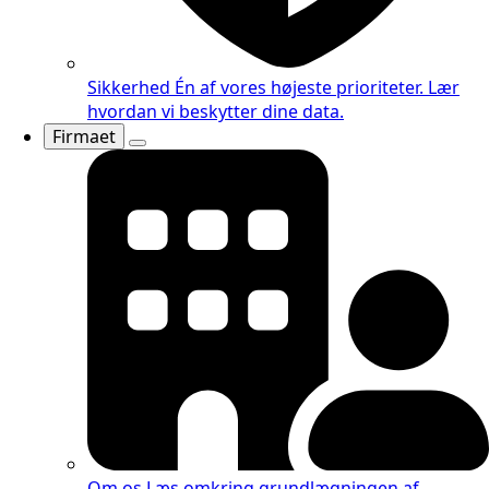
Sikkerhed
Én af vores højeste prioriteter. Lær
hvordan vi beskytter dine data.
Firmaet
Om os
Læs omkring grundlægningen af