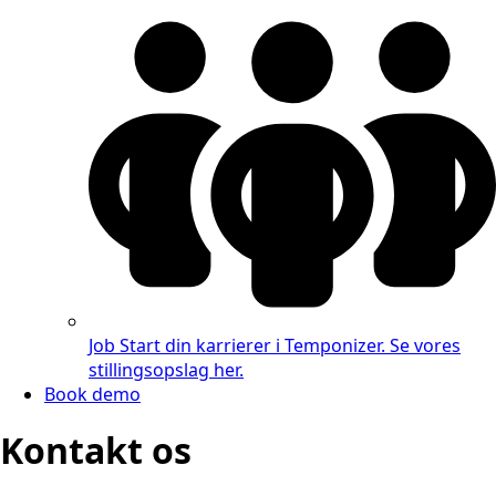
Job
Start din karrierer i Temponizer. Se vores
stillingsopslag her.
Book demo
Kontakt os