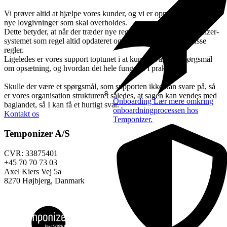
Vi prøver altid at hjælpe vores kunder, og vi er opmærksomme på
nye lovgivninger som skal overholdes.
Dette betyder, at når der træder nye regler i kraft, så er Temponizer-
systemet som regel altid opdateret og klar til at understøtte disse
regler.
Ligeledes er vores support toptunet i at kunne svare på spørgsmål
om opsætning, og hvordan det hele fungerer i praksis.
Skulle der være et spørgsmål, som supporten ikke kan svare på, så
er vores organisation struktureret således, at sagen kan vendes med
Onboarding
Lær mere omkring
baglandet, så I kan få et hurtigt svar.
onboardningprocessen hos
Kontakt os
Temponizer.
Temponizer A/S
CVR: 33875401
+45 70 70 73 03
Axel Kiers Vej 5a
8270 Højbjerg, Danmark