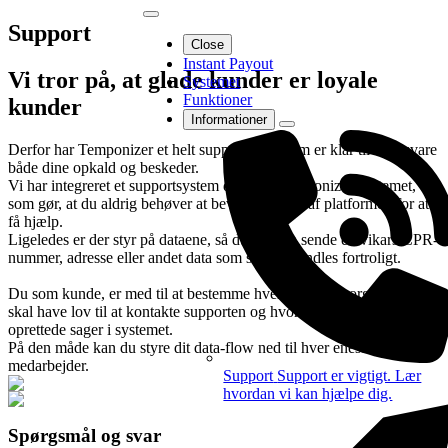
Support
Close
Instant Payout
Vi tror på, at glade kunder er loyale
Systemet
Funktioner
kunder
Informationer
Derfor har Temponizer et helt supportteam, som er klar til at besvare
både dine opkald og beskeder.
Vi har integreret et supportsystem direkte i Temponizer-systemet,
som gør, at du aldrig behøver at bevæge dig ud af platformen for at
få hjælp.
Ligeledes er der styr på dataene, så du frit kan sende en vikars CPR-
nummer, adresse eller andet data som skal behandles fortroligt.
Du som kunde, er med til at bestemme hvem der i din organisation,
skal have lov til at kontakte supporten og hvorvidt de må se allerede
oprettede sager i systemet.
På den måde kan du styre dit data-flow ned til hver eneste
medarbejder.
Support
Support er vigtigt. Lær
hvordan vi kan hjælpe dig.
Spørgsmål og svar