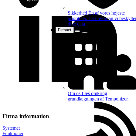
Sikkerhed
Én af vores højeste
prioriteter. Lær hvordan vi beskytte
dine data.
Firmaet
Om os
Læs omkring
grundlægningen af Temponizer.
Firma information
Systemet
Funktioner