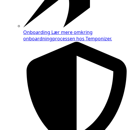
Onboarding
Lær mere omkring
onboardningprocessen hos Temponizer.