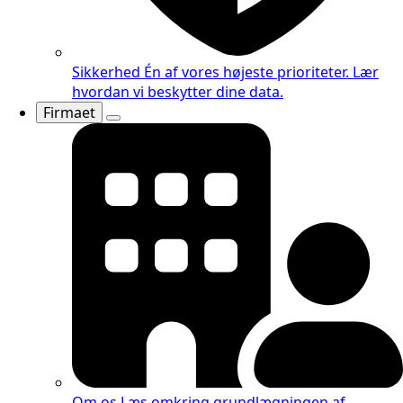
Sikkerhed
Én af vores højeste prioriteter. Lær
hvordan vi beskytter dine data.
Firmaet
Om os
Læs omkring grundlægningen af