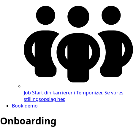
Job
Start din karrierer i Temponizer. Se vores
stillingsopslag her.
Book demo
Onboarding